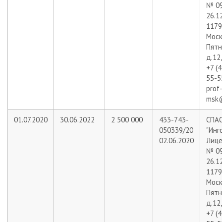
№ 09
26.1
11799
Москв
Пятн
д.12,
+7 (
55-5
prof
msk@
01.07.2020
30.06.2022
2 500 000
433-743-
СПА
050339/20
"Инг
02.06.2020
Лице
№ 09
26.1
11799
Москв
Пятн
д.12,
+7 (