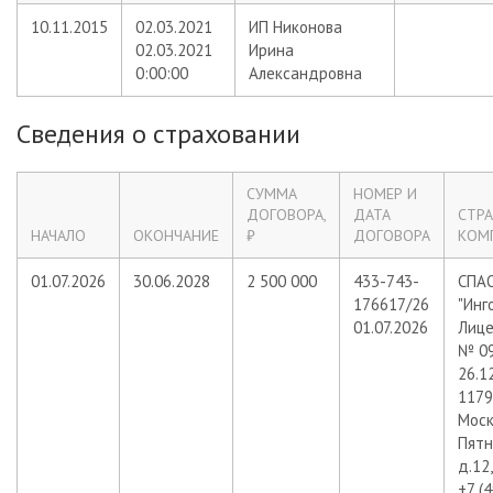
10.11.2015
02.03.2021
ИП Никонова
02.03.2021
Ирина
0:00:00
Александровна
Сведения о страховании
СУММА
НОМЕР И
ДОГОВОРА,
ДАТА
СТР
НАЧАЛО
ОКОНЧАНИЕ
₽
ДОГОВОРА
КОМ
01.07.2026
30.06.2028
2 500 000
433-743-
СПА
176617/26
"Инг
01.07.2026
Лице
№ 09
26.1
11799
Москв
Пятн
д.12,
+7 (