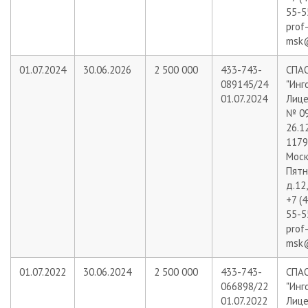
55-5
prof
msk@
01.07.2024
30.06.2026
2 500 000
433-743-
СПА
089145/24
"Инг
01.07.2024
Лице
№ 09
26.1
11799
Москв
Пятн
д.12,
+7 (
55-5
prof
msk@
01.07.2022
30.06.2024
2 500 000
433-743-
СПА
066898/22
"Инг
01.07.2022
Лице