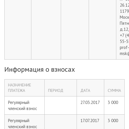
26.1
11799
Москв
Пятн
д.12,
+7 (
55-5
prof
msk@
Информация о взносах
НАЗНАЧЕНИЕ
ПЛАТЕЖА
ПЕРИОД
ДАТА
СУММА
Регулярный
27.03.2017
3 000
членский взнос
Регулярный
17.07.2017
3 000
членский взнос