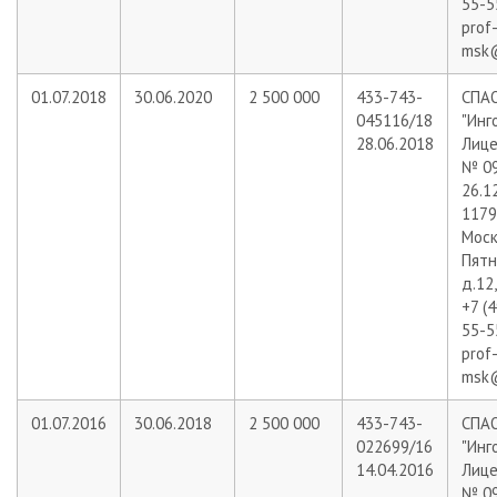
55-5
prof
msk@
01.07.2018
30.06.2020
2 500 000
433-743-
СПА
045116/18
"Инг
28.06.2018
Лице
№ 09
26.1
11799
Москв
Пятн
д.12,
+7 (
55-5
prof
msk@
01.07.2016
30.06.2018
2 500 000
433-743-
СПА
022699/16
"Инг
14.04.2016
Лице
№ 09