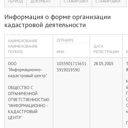
ПЕРИОД
ДОКУМЕНТ
СТАЖИРОВКУ
СТАЖИРОВКИ
Информация о форме организации
кадастровой деятельности
ОГРН(ИП)
НАИМЕНОВАНИЕ
НАИМЕНОВАНИЕ
ДАТА
ПОЛНОЕ
ИНН
РЕГИСТРАЦИИ
ООО
1035901715651
28.05.2003
"Информационно-
5919019590
кадастровый центр"
6
ОБЩЕСТВО С
П
ОГРАНИЧЕННОЙ
ОТВЕТСТВЕННОСТЬЮ
С
"ИНФОРМАЦИОННО -
к
КАДАСТРОВЫЙ
ЦЕНТР"